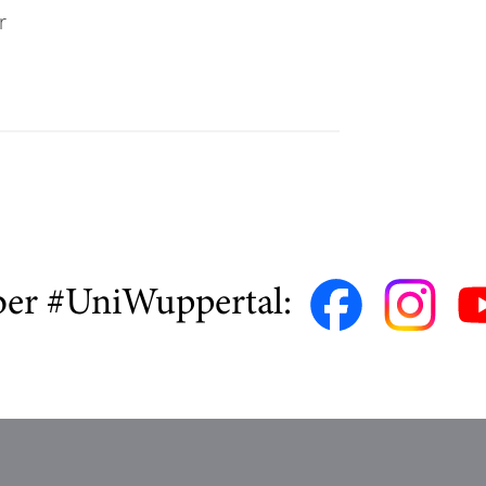
r
ber #UniWuppertal: