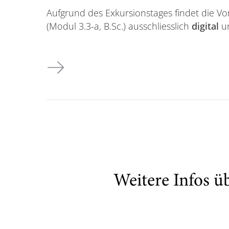
Aufgrund des Exkursionstages findet die V
(Modul 3.3-a, B.Sc.) ausschliesslich
digital
un
Vorlesung am 15.11.2023 B.Sc. Modul 3.3-a
Weitere Infos ü